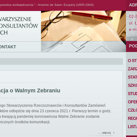
AD
przedza doświadczenia." - Antoine de Saint- Exupéry (1900-1944)
02-
ul. 
e-ma
PO
ONTAKT
O S
ZAR
STA
SZK
acja o Walnym Zebraniu
STU
OFE
iego Stowarzyszenia Rzeczoznawców i Konsultantów Zamówień
CZŁ
tóre odbędzie się dnia 23 czerwca 2021 r. Pierwszy termin o godz.
 na trwającą pandemię koronawirusa Walne Zebranie zostanie
REG
nicznych środków komunikacji.
LIS
… więcej