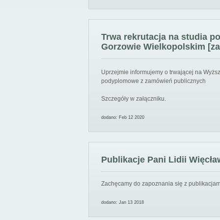
Trwa rekrutacja na studia 
Gorzowie Wielkopolskim [za
Uprzejmie informujemy o trwającej na Wyższ
podyplomowe z zamówień publicznych
Szczegóły w załączniku.
dodano: Feb 12 2020
Publikacje Pani Lidii Więcła
Zachęcamy do zapoznania się z publikacjami
dodano: Jan 13 2018