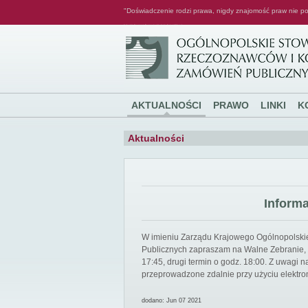
"Doświadczenie rodzi prawa, nigdy znajomość praw nie po
Ogólnopolskie Stowarzyszenie Rzeczoznawców i Konsultantów Zamówień Publicznych
AKTUALNOŚCI
PRAWO
LINKI
K
Aktualności
Inform
W imieniu Zarządu Krajowego Ogólnopolsk
Publicznych zapraszam na Walne Zebranie, k
17:45, drugi termin o godz. 18:00. Z uwagi
przeprowadzone zdalnie przy użyciu elektro
dodano: Jun 07 2021