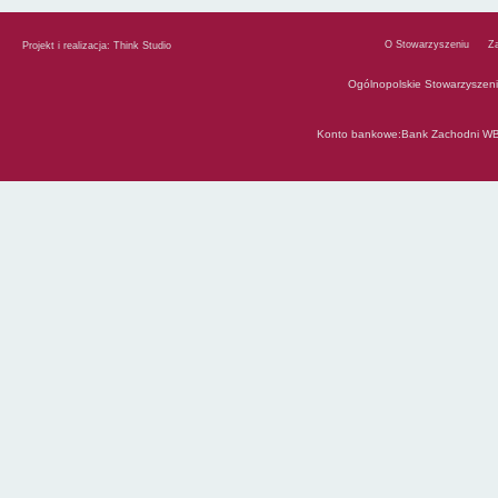
O Stowarzyszeniu
Z
Projekt i realizacja:
Think Studio
Ogólnopolskie Stowarzyszen
Konto bankowe:Bank Zachodni WB