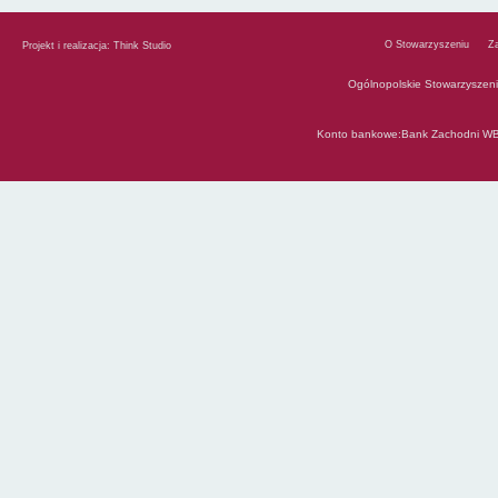
O Stowarzyszeniu
Z
Projekt i realizacja:
Think Studio
Ogólnopolskie Stowarzyszen
Konto bankowe:Bank Zachodni WB