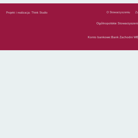
O Stowarzyszeniu
Z
Projekt i realizacja:
Think Studio
Ogólnopolskie Stowarzyszen
Konto bankowe:Bank Zachodni WB