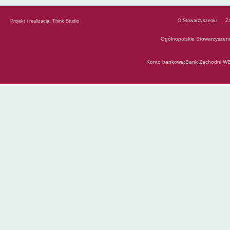
O Stowarzyszeniu
Z
Projekt i realizacja:
Think Studio
Ogólnopolskie Stowarzyszen
Konto bankowe:Bank Zachodni WB