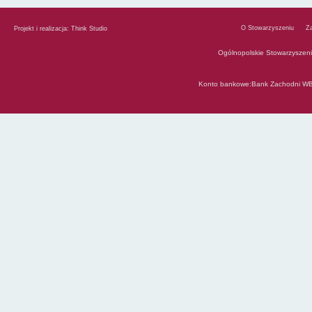
O Stowarzyszeniu
Z
Projekt i realizacja:
Think Studio
Ogólnopolskie Stowarzyszen
Konto bankowe:Bank Zachodni WB