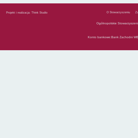
O Stowarzyszeniu
Z
Projekt i realizacja:
Think Studio
Ogólnopolskie Stowarzyszen
Konto bankowe:Bank Zachodni WB