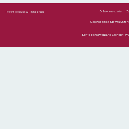
O Stowarzyszeniu
Z
Projekt i realizacja:
Think Studio
Ogólnopolskie Stowarzyszen
Konto bankowe:Bank Zachodni WB