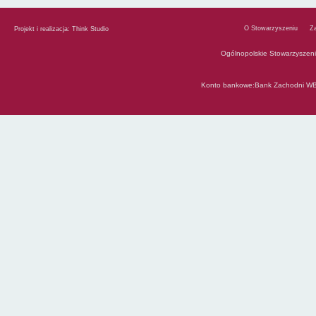
O Stowarzyszeniu
Z
Projekt i realizacja:
Think Studio
Ogólnopolskie Stowarzyszen
Konto bankowe:Bank Zachodni WB