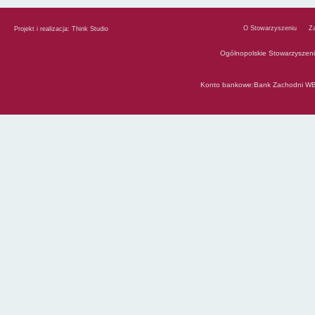
O Stowarzyszeniu
Z
Projekt i realizacja:
Think Studio
Ogólnopolskie Stowarzyszen
Konto bankowe:Bank Zachodni WB