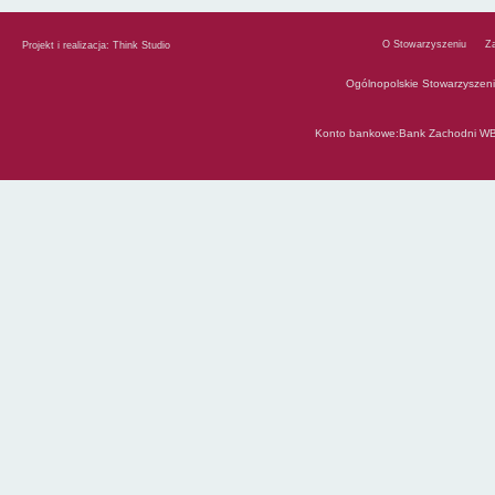
O Stowarzyszeniu
Z
Projekt i realizacja:
Think Studio
Ogólnopolskie Stowarzyszen
Konto bankowe:Bank Zachodni WB