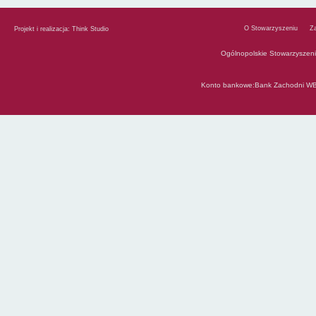
O Stowarzyszeniu
Z
Projekt i realizacja:
Think Studio
Ogólnopolskie Stowarzyszen
Konto bankowe:Bank Zachodni WB