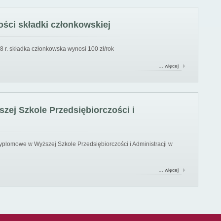
ści składki członkowskiej
8 r. składka członkowska wynosi 100 zł/rok
… więcej
ej Szkole Przedsiębiorczości i
yplomowe w Wyższej Szkole Przedsiębiorczości i Administracji w
… więcej