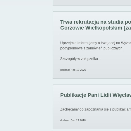
Trwa rekrutacja na studia 
Gorzowie Wielkopolskim [za
Uprzejmie informujemy o trwającej na Wyższ
podyplomowe z zamówień publicznych
Szczegóły w załączniku.
dodano: Feb 12 2020
Publikacje Pani Lidii Więcła
Zachęcamy do zapoznania się z publikacjami
dodano: Jan 13 2018