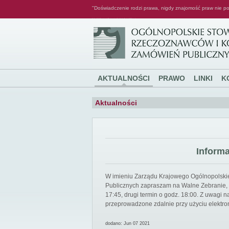
"Doświadczenie rodzi prawa, nigdy znajomość praw nie po
Ogólnopolskie Stowarzyszenie Rzeczoznawców i Konsultantów Zamówień Publicznych
AKTUALNOŚCI
PRAWO
LINKI
K
Aktualności
Inform
W imieniu Zarządu Krajowego Ogólnopolsk
Publicznych zapraszam na Walne Zebranie, k
17:45, drugi termin o godz. 18:00. Z uwagi
przeprowadzone zdalnie przy użyciu elektro
dodano: Jun 07 2021