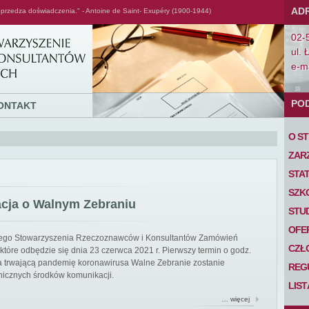
AD
przedza doświadczenia." - Antoine de Saint- Exupéry (1900-1944)
02-
ul. 
e-ma
PO
ONTAKT
O S
ZAR
STA
SZK
acja o Walnym Zebraniu
STU
OFE
iego Stowarzyszenia Rzeczoznawców i Konsultantów Zamówień
CZŁ
tóre odbędzie się dnia 23 czerwca 2021 r. Pierwszy termin o godz.
 na trwającą pandemię koronawirusa Walne Zebranie zostanie
REG
nicznych środków komunikacji.
LIS
… więcej