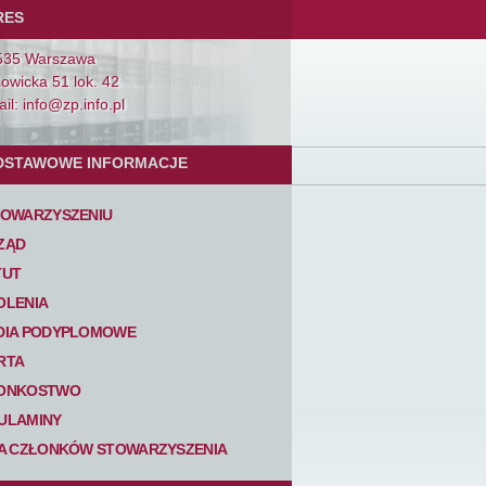
RES
535 Warszawa
Łowicka 51 lok. 42
il: info@zp.info.pl
DSTAWOWE INFORMACJE
TOWARZYSZENIU
ZĄD
TUT
OLENIA
DIA PODYPLOMOWE
RTA
ONKOSTWO
ULAMINY
TA CZŁONKÓW STOWARZYSZENIA