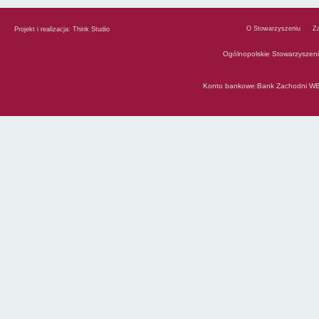
O Stowarzyszeniu
Z
Projekt i realizacja:
Think Studio
Ogólnopolskie Stowarzyszen
Konto bankowe:Bank Zachodni WB