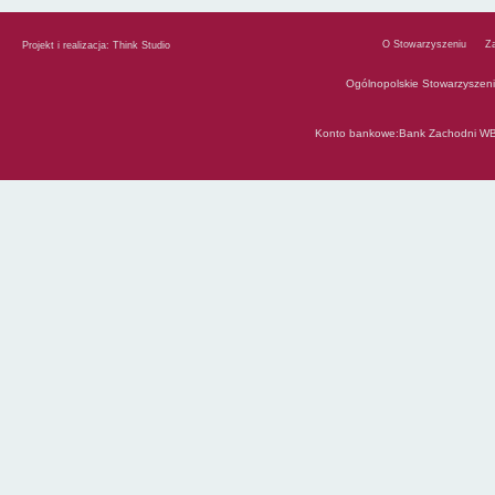
O Stowarzyszeniu
Z
Projekt i realizacja:
Think Studio
Ogólnopolskie Stowarzyszen
Konto bankowe:Bank Zachodni WB