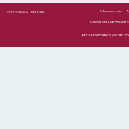
O Stowarzyszeniu
Z
Projekt i realizacja:
Think Studio
Ogólnopolskie Stowarzyszen
Konto bankowe:Bank Zachodni WB