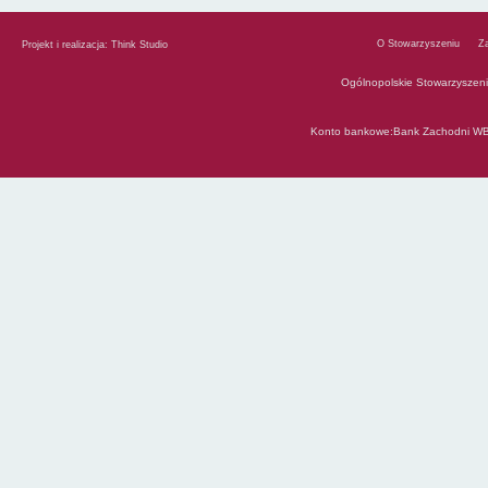
O Stowarzyszeniu
Z
Projekt i realizacja:
Think Studio
Ogólnopolskie Stowarzyszen
Konto bankowe:Bank Zachodni WB