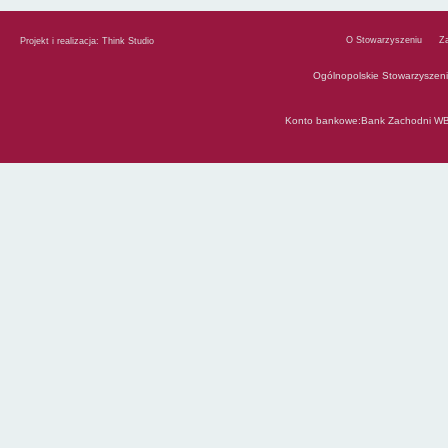
O Stowarzyszeniu
Z
Projekt i realizacja:
Think Studio
Ogólnopolskie Stowarzyszen
Konto bankowe:Bank Zachodni WB