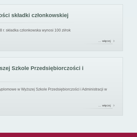
ści składki członkowskiej
8 r. składka członkowska wynosi 100 zł/rok
… więcej
ej Szkole Przedsiębiorczości i
yplomowe w Wyższej Szkole Przedsiębiorczości i Administracji w
… więcej