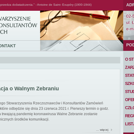
AD
przedza doświadczenia." - Antoine de Saint- Exupéry (1900-1944)
02-
ul. 
e-ma
PO
ONTAKT
O S
ZAR
STA
SZK
acja o Walnym Zebraniu
STU
OFE
iego Stowarzyszenia Rzeczoznawców i Konsultantów Zamówień
CZŁ
tóre odbędzie się dnia 23 czerwca 2021 r. Pierwszy termin o godz.
 na trwającą pandemię koronawirusa Walne Zebranie zostanie
REG
nicznych środków komunikacji.
LIS
… więcej