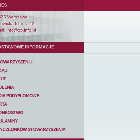
RES
535 Warszawa
Łowicka 51 lok. 42
il: info@zp.info.pl
DSTAWOWE INFORMACJE
TOWARZYSZENIU
ZĄD
TUT
OLENIA
DIA PODYPLOMOWE
RTA
ONKOSTWO
ULAMINY
TA CZŁONKÓW STOWARZYSZENIA