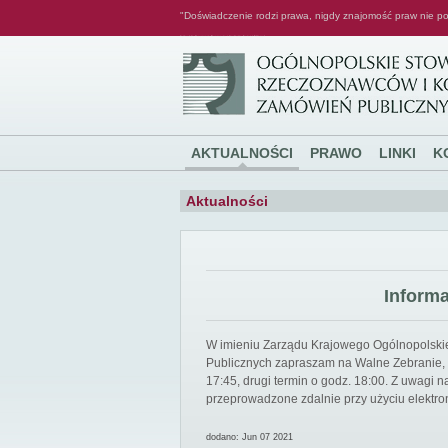
"Doświadczenie rodzi prawa, nigdy znajomość praw nie po
Ogólnopolskie Stowarzyszenie Rzeczoznawców i Konsultantów Zamówień Publicznych
AKTUALNOŚCI
PRAWO
LINKI
K
Aktualności
Inform
W imieniu Zarządu Krajowego Ogólnopolsk
Publicznych zapraszam na Walne Zebranie, k
17:45, drugi termin o godz. 18:00. Z uwagi
przeprowadzone zdalnie przy użyciu elektro
dodano: Jun 07 2021