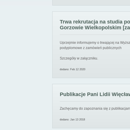
Trwa rekrutacja na studia 
Gorzowie Wielkopolskim [za
Uprzejmie informujemy o trwającej na Wyższ
podyplomowe z zamówień publicznych
Szczegóły w załączniku.
dodano: Feb 12 2020
Publikacje Pani Lidii Więcła
Zachęcamy do zapoznania się z publikacjami
dodano: Jan 13 2018