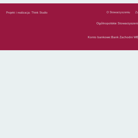
O Stowarzyszeniu
Z
Projekt i realizacja:
Think Studio
Ogólnopolskie Stowarzyszen
Konto bankowe:Bank Zachodni WB