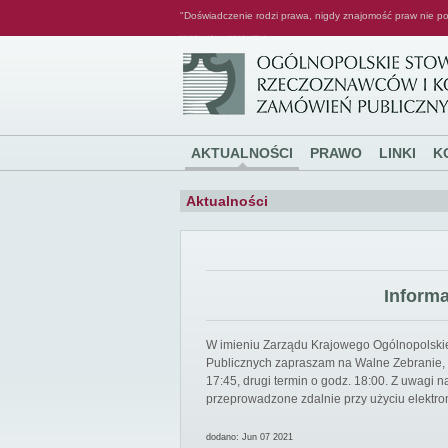
"Doświadczenie rodzi prawa, nigdy znajomość praw nie po
Ogólnopolskie Stowarzyszenie Rzeczoznawców i Konsultantów Zamówień Publicznych
AKTUALNOŚCI
PRAWO
LINKI
K
Aktualności
Inform
W imieniu Zarządu Krajowego Ogólnopolsk
Publicznych zapraszam na Walne Zebranie, k
17:45, drugi termin o godz. 18:00. Z uwagi
przeprowadzone zdalnie przy użyciu elektro
dodano: Jun 07 2021