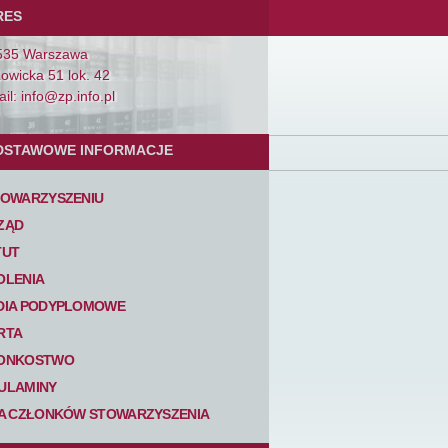
RES
535 Warszawa
Łowicka 51 lok. 42
il: info@zp.info.pl
DSTAWOWE INFORMACJE
TOWARZYSZENIU
ZĄD
TUT
OLENIA
DIA PODYPLOMOWE
RTA
ONKOSTWO
ULAMINY
TA CZŁONKÓW STOWARZYSZENIA