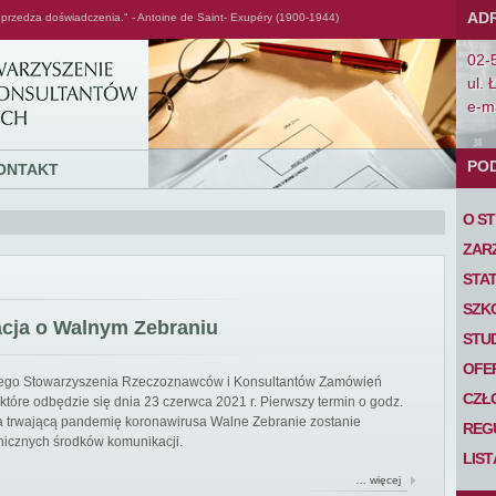
AD
przedza doświadczenia." - Antoine de Saint- Exupéry (1900-1944)
02-
ul. 
e-ma
PO
ONTAKT
O S
ZAR
STA
SZK
acja o Walnym Zebraniu
STU
OFE
iego Stowarzyszenia Rzeczoznawców i Konsultantów Zamówień
CZŁ
tóre odbędzie się dnia 23 czerwca 2021 r. Pierwszy termin o godz.
 na trwającą pandemię koronawirusa Walne Zebranie zostanie
REG
nicznych środków komunikacji.
LIS
… więcej