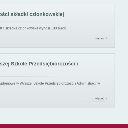
ści składki członkowskiej
8 r. składka członkowska wynosi 100 zł/rok
… więcej
ej Szkole Przedsiębiorczości i
yplomowe w Wyższej Szkole Przedsiębiorczości i Administracji w
… więcej