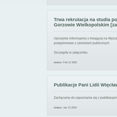
Trwa rekrutacja na studia 
Gorzowie Wielkopolskim [za
Uprzejmie informujemy o trwającej na Wyższ
podyplomowe z zamówień publicznych
Szczegóły w załączniku.
dodano: Feb 12 2020
Publikacje Pani Lidii Więcła
Zachęcamy do zapoznania się z publikacjami
dodano: Jan 13 2018