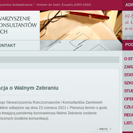
AD
przedza doświadczenia." - Antoine de Saint- Exupéry (1900-1944)
02-
ul. 
e-ma
PO
ONTAKT
O S
ZAR
STA
SZK
acja o Walnym Zebraniu
STU
OFE
iego Stowarzyszenia Rzeczoznawców i Konsultantów Zamówień
CZŁ
tóre odbędzie się dnia 23 czerwca 2021 r. Pierwszy termin o godz.
 na trwającą pandemię koronawirusa Walne Zebranie zostanie
REG
nicznych środków komunikacji.
LIS
… więcej