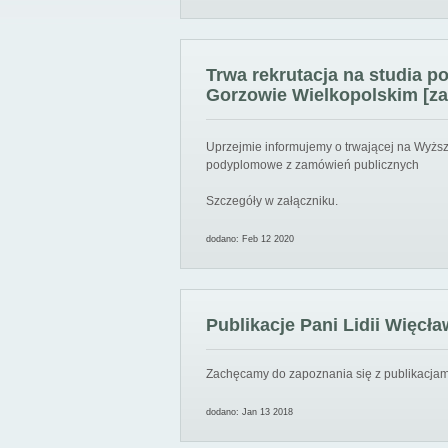
Trwa rekrutacja na studia 
Gorzowie Wielkopolskim [za
Uprzejmie informujemy o trwającej na Wyższ
podyplomowe z zamówień publicznych
Szczegóły w załączniku.
dodano: Feb 12 2020
Publikacje Pani Lidii Więcła
Zachęcamy do zapoznania się z publikacjami
dodano: Jan 13 2018