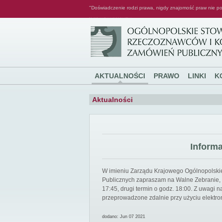
"Doświadczenie rodzi prawa, nigdy znajomość praw nie po
Ogólnopolskie Stowarzyszenie Rzeczoznawców i Konsultantów Zamówień Publicznych
AKTUALNOŚCI
PRAWO
LINKI
K
Aktualności
Inform
W imieniu Zarządu Krajowego Ogólnopolsk
Publicznych zapraszam na Walne Zebranie, k
17:45, drugi termin o godz. 18:00. Z uwagi
przeprowadzone zdalnie przy użyciu elektro
dodano: Jun 07 2021