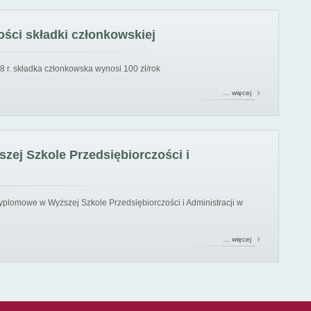
ści składki członkowskiej
8 r. składka członkowska wynosi 100 zł/rok
… więcej
ej Szkole Przedsiębiorczości i
yplomowe w Wyższej Szkole Przedsiębiorczości i Administracji w
… więcej