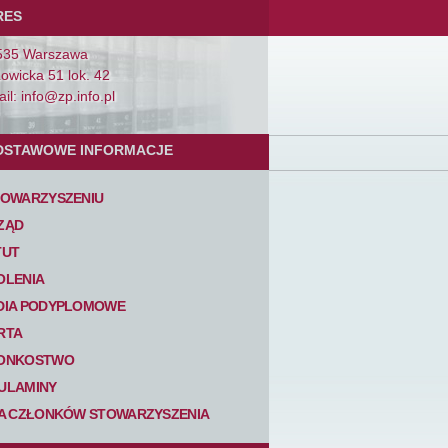
RES
535 Warszawa
Łowicka 51 lok. 42
il: info@zp.info.pl
DSTAWOWE INFORMACJE
TOWARZYSZENIU
ZĄD
TUT
OLENIA
DIA PODYPLOMOWE
RTA
ONKOSTWO
ULAMINY
TA CZŁONKÓW STOWARZYSZENIA