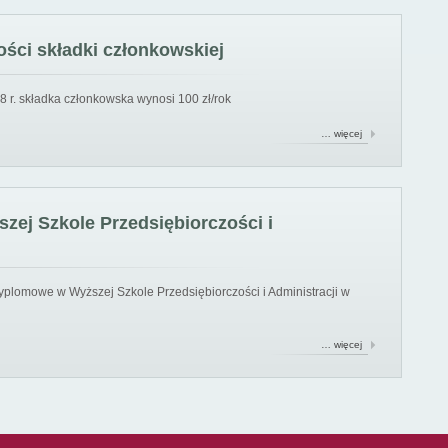
ści składki członkowskiej
8 r. składka członkowska wynosi 100 zł/rok
… więcej
ej Szkole Przedsiębiorczości i
yplomowe w Wyższej Szkole Przedsiębiorczości i Administracji w
… więcej