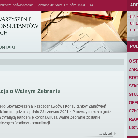
AD
przedza doświadczenia." - Antoine de Saint- Exupéry (1900-1944)
02-
ul. 
e-ma
PO
ONTAKT
O S
ZAR
STA
SZK
acja o Walnym Zebraniu
STU
OFE
iego Stowarzyszenia Rzeczoznawców i Konsultantów Zamówień
CZŁ
tóre odbędzie się dnia 23 czerwca 2021 r. Pierwszy termin o godz.
 na trwającą pandemię koronawirusa Walne Zebranie zostanie
REG
nicznych środków komunikacji.
LIS
… więcej