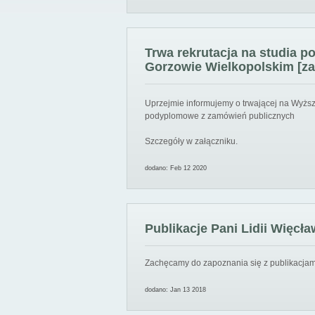
Trwa rekrutacja na studia 
Gorzowie Wielkopolskim [za
Uprzejmie informujemy o trwającej na Wyższ
podyplomowe z zamówień publicznych
Szczegóły w załączniku.
dodano: Feb 12 2020
Publikacje Pani Lidii Więcła
Zachęcamy do zapoznania się z publikacjami
dodano: Jan 13 2018