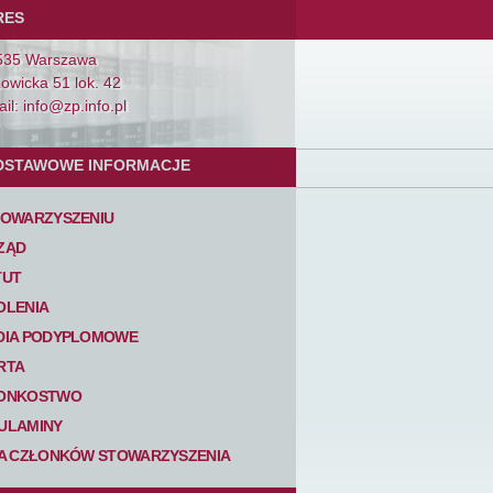
RES
535 Warszawa
Łowicka 51 lok. 42
il: info@zp.info.pl
DSTAWOWE INFORMACJE
TOWARZYSZENIU
ZĄD
TUT
OLENIA
DIA PODYPLOMOWE
RTA
ONKOSTWO
ULAMINY
TA CZŁONKÓW STOWARZYSZENIA