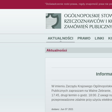
"Doświadczenie rodzi prawa, nigdy znajomość praw nie po
Ogólnopolskie Stowarzyszenie Rzeczoznawców i Konsultantów Zamówień Publicznych
AKTUALNOŚCI
PRAWO
LINKI
K
Aktualności
Inform
W imieniu Zarządu Krajowego Ogólnopolsk
Publicznych zapraszam na Walne Zebranie, k
17:45, drugi termin o godz. 18:00. Z uwagi
przeprowadzone zdalnie przy użyciu elektro
dodano: Jun 07 2021