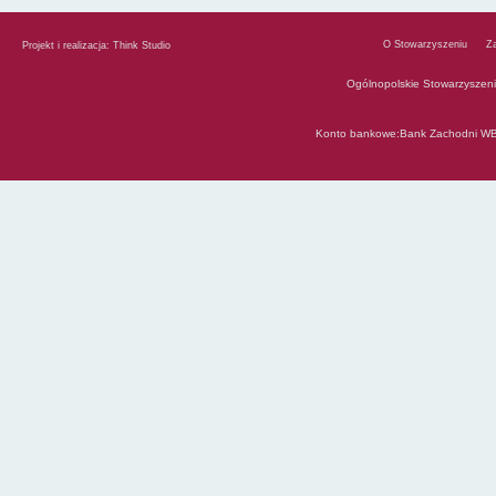
O Stowarzyszeniu
Z
Projekt i realizacja:
Think Studio
Ogólnopolskie Stowarzyszen
Konto bankowe:Bank Zachodni WB