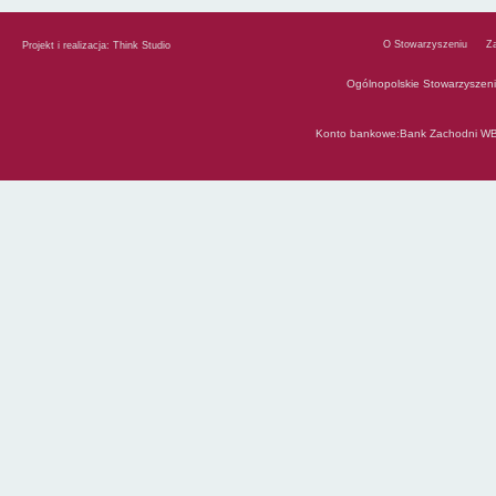
O Stowarzyszeniu
Z
Projekt i realizacja:
Think Studio
Ogólnopolskie Stowarzyszen
Konto bankowe:Bank Zachodni WB