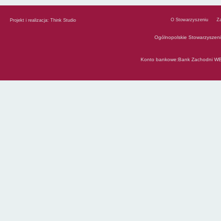
O Stowarzyszeniu
Z
Projekt i realizacja:
Think Studio
Ogólnopolskie Stowarzyszen
Konto bankowe:Bank Zachodni WB