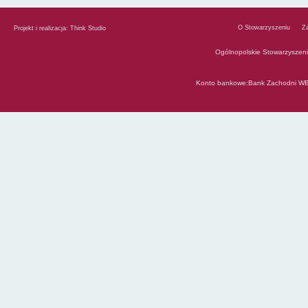
O Stowarzyszeniu
Z
Projekt i realizacja:
Think Studio
Ogólnopolskie Stowarzyszen
Konto bankowe:Bank Zachodni WB