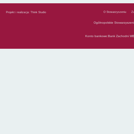
O Stowarzyszeniu
Z
Projekt i realizacja:
Think Studio
Ogólnopolskie Stowarzyszen
Konto bankowe:Bank Zachodni WB