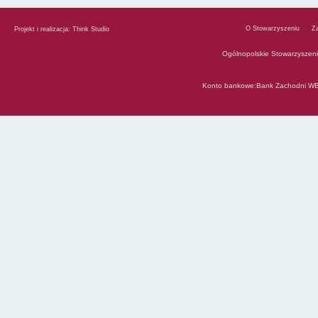
O Stowarzyszeniu
Z
Projekt i realizacja:
Think Studio
Ogólnopolskie Stowarzyszen
Konto bankowe:Bank Zachodni WB