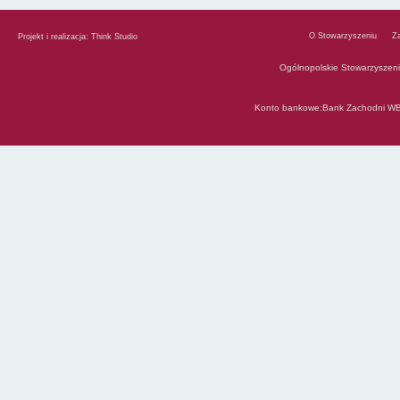
O Stowarzyszeniu
Z
Projekt i realizacja:
Think Studio
Ogólnopolskie Stowarzyszen
Konto bankowe:Bank Zachodni WB