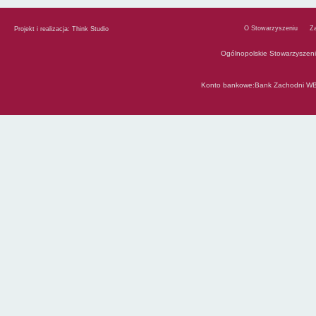
O Stowarzyszeniu
Z
Projekt i realizacja:
Think Studio
Ogólnopolskie Stowarzyszen
Konto bankowe:Bank Zachodni WB