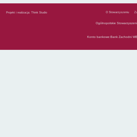
O Stowarzyszeniu
Z
Projekt i realizacja:
Think Studio
Ogólnopolskie Stowarzyszen
Konto bankowe:Bank Zachodni WB