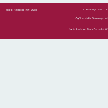
O Stowarzyszeniu
Z
Projekt i realizacja:
Think Studio
Ogólnopolskie Stowarzyszen
Konto bankowe:Bank Zachodni WB