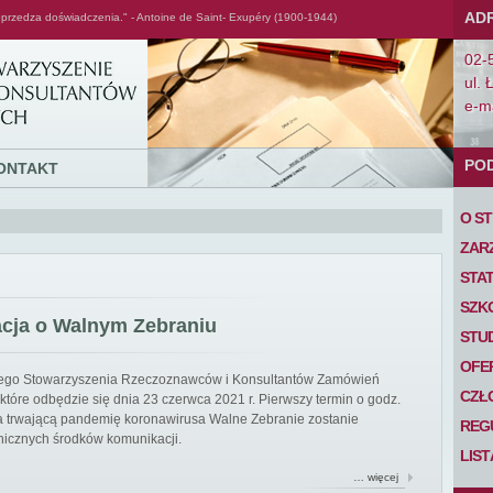
AD
przedza doświadczenia." - Antoine de Saint- Exupéry (1900-1944)
02-
ul. 
e-ma
PO
ONTAKT
O S
ZAR
STA
SZK
acja o Walnym Zebraniu
STU
OFE
iego Stowarzyszenia Rzeczoznawców i Konsultantów Zamówień
CZŁ
tóre odbędzie się dnia 23 czerwca 2021 r. Pierwszy termin o godz.
 na trwającą pandemię koronawirusa Walne Zebranie zostanie
REG
nicznych środków komunikacji.
LIS
… więcej