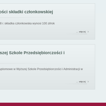
ści składki członkowskiej
8 r. składka członkowska wynosi 100 zł/rok
… więcej
ej Szkole Przedsiębiorczości i
yplomowe w Wyższej Szkole Przedsiębiorczości i Administracji w
… więcej