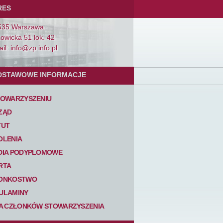
RES
535 Warszawa
Łowicka 51 lok. 42
il: info@zp.info.pl
DSTAWOWE INFORMACJE
TOWARZYSZENIU
ZĄD
TUT
OLENIA
DIA PODYPLOMOWE
RTA
ONKOSTWO
ULAMINY
TA CZŁONKÓW STOWARZYSZENIA