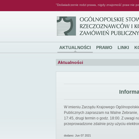
"Doświadczenie rodzi prawa, nigdy znajomość praw nie po
Ogólnopolskie Stowarzyszenie Rzeczoznawców i Konsultantów Zamówień Publicznych
AKTUALNOŚCI
PRAWO
LINKI
K
Aktualności
Inform
W imieniu Zarządu Krajowego Ogólnopolsk
Publicznych zapraszam na Walne Zebranie, k
17:45, drugi termin o godz. 18:00. Z uwagi
przeprowadzone zdalnie przy użyciu elektro
dodano: Jun 07 2021