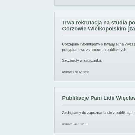
Trwa rekrutacja na studia 
Gorzowie Wielkopolskim [za
Uprzejmie informujemy o trwającej na Wyższ
podyplomowe z zamówień publicznych
Szczegóły w załączniku.
dodano: Feb 12 2020
Publikacje Pani Lidii Więcła
Zachęcamy do zapoznania się z publikacjami
dodano: Jan 13 2018