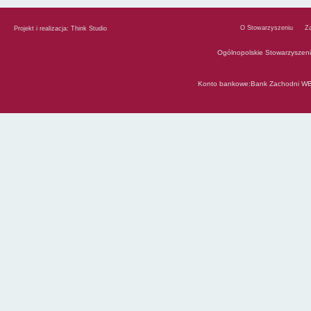
O Stowarzyszeniu
Z
Projekt i realizacja:
Think Studio
Ogólnopolskie Stowarzyszen
Konto bankowe:Bank Zachodni WB