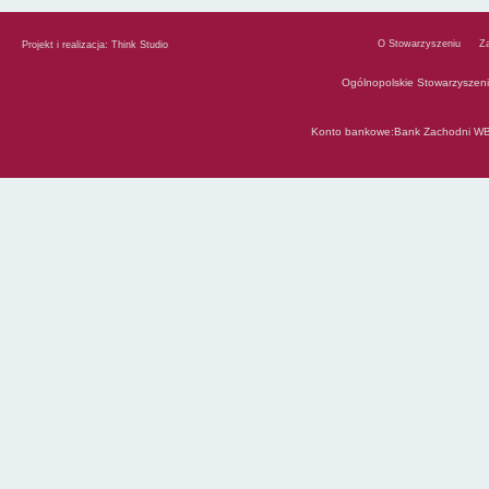
O Stowarzyszeniu
Z
Projekt i realizacja:
Think Studio
Ogólnopolskie Stowarzyszen
Konto bankowe:Bank Zachodni WB