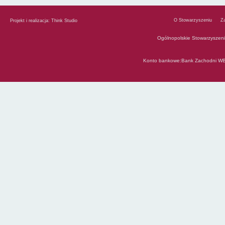
O Stowarzyszeniu
Z
Projekt i realizacja:
Think Studio
Ogólnopolskie Stowarzyszen
Konto bankowe:Bank Zachodni WB