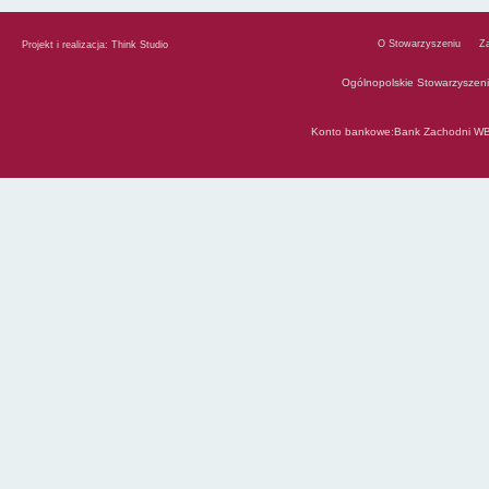
O Stowarzyszeniu
Z
Projekt i realizacja:
Think Studio
Ogólnopolskie Stowarzyszen
Konto bankowe:Bank Zachodni WB