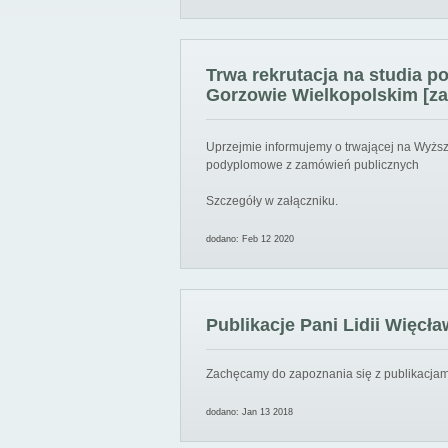
Trwa rekrutacja na studia 
Gorzowie Wielkopolskim [za
Uprzejmie informujemy o trwającej na Wyższ
podyplomowe z zamówień publicznych
Szczegóły w załączniku.
dodano: Feb 12 2020
Publikacje Pani Lidii Więcła
Zachęcamy do zapoznania się z publikacjami
dodano: Jan 13 2018