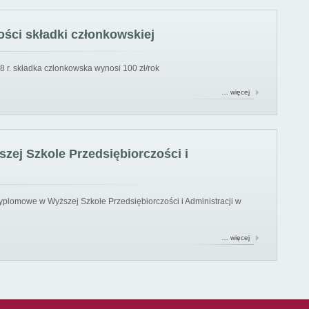
ści składki członkowskiej
8 r. składka członkowska wynosi 100 zł/rok
… więcej
ej Szkole Przedsiębiorczości i
yplomowe w Wyższej Szkole Przedsiębiorczości i Administracji w
… więcej