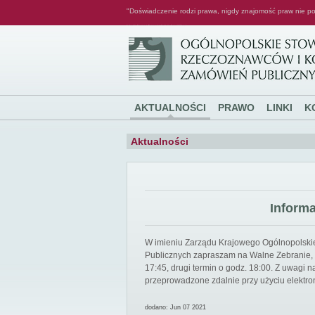
"Doświadczenie rodzi prawa, nigdy znajomość praw nie po
Ogólnopolskie Stowarzyszenie Rzeczoznawców i Konsultantów Zamówień Publicznych
AKTUALNOŚCI
PRAWO
LINKI
K
Aktualności
Inform
W imieniu Zarządu Krajowego Ogólnopolsk
Publicznych zapraszam na Walne Zebranie, k
17:45, drugi termin o godz. 18:00. Z uwagi
przeprowadzone zdalnie przy użyciu elektro
dodano: Jun 07 2021