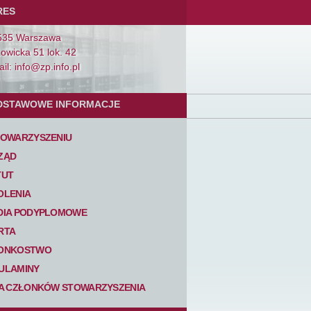
RES
535 Warszawa
Łowicka 51 lok. 42
il: info@zp.info.pl
DSTAWOWE INFORMACJE
TOWARZYSZENIU
ZĄD
TUT
OLENIA
DIA PODYPLOMOWE
RTA
ONKOSTWO
ULAMINY
TA CZŁONKÓW STOWARZYSZENIA