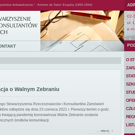
AD
przedza doświadczenia." - Antoine de Saint- Exupéry (1900-1944)
02-
ul. 
e-ma
PO
ONTAKT
O S
ZAR
STA
SZK
acja o Walnym Zebraniu
STU
OFE
iego Stowarzyszenia Rzeczoznawców i Konsultantów Zamówień
CZŁ
tóre odbędzie się dnia 23 czerwca 2021 r. Pierwszy termin o godz.
 na trwającą pandemię koronawirusa Walne Zebranie zostanie
REG
nicznych środków komunikacji.
LIS
… więcej