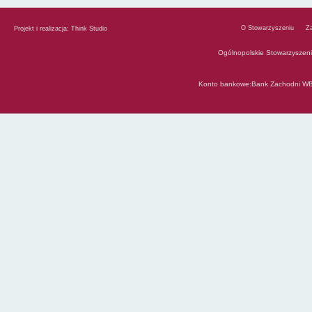
O Stowarzyszeniu
Z
Projekt i realizacja:
Think Studio
Ogólnopolskie Stowarzyszen
Konto bankowe:Bank Zachodni WB