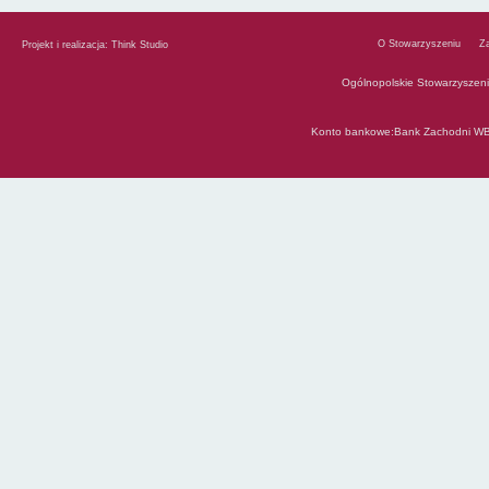
O Stowarzyszeniu
Z
Projekt i realizacja:
Think Studio
Ogólnopolskie Stowarzyszen
Konto bankowe:Bank Zachodni WB