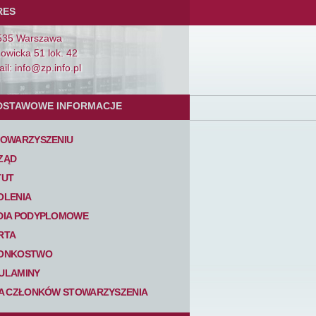
RES
535 Warszawa
Łowicka 51 lok. 42
il: info@zp.info.pl
DSTAWOWE INFORMACJE
TOWARZYSZENIU
ZĄD
TUT
OLENIA
DIA PODYPLOMOWE
RTA
ONKOSTWO
ULAMINY
TA CZŁONKÓW STOWARZYSZENIA