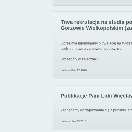
Trwa rekrutacja na studia 
Gorzowie Wielkopolskim [za
Uprzejmie informujemy o trwającej na Wyższ
podyplomowe z zamówień publicznych
Szczegóły w załączniku.
dodano: Feb 12 2020
Publikacje Pani Lidii Więcła
Zachęcamy do zapoznania się z publikacjami
dodano: Jan 13 2018