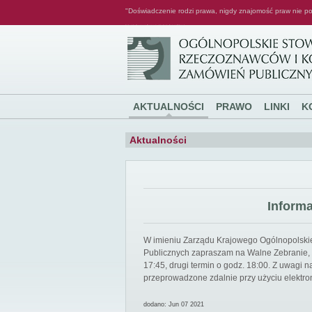
"Doświadczenie rodzi prawa, nigdy znajomość praw nie po
Ogólnopolskie Stowarzyszenie Rzeczoznawców i Konsultantów Zamówień Publicznych
AKTUALNOŚCI
PRAWO
LINKI
K
Aktualności
Inform
W imieniu Zarządu Krajowego Ogólnopolsk
Publicznych zapraszam na Walne Zebranie, k
17:45, drugi termin o godz. 18:00. Z uwagi
przeprowadzone zdalnie przy użyciu elektro
dodano: Jun 07 2021