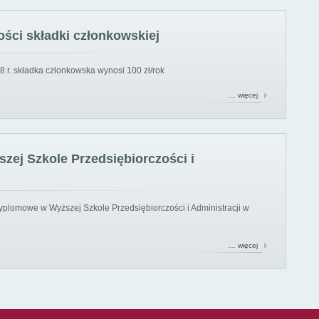
ści składki członkowskiej
8 r. składka członkowska wynosi 100 zł/rok
… więcej
ej Szkole Przedsiębiorczości i
yplomowe w Wyższej Szkole Przedsiębiorczości i Administracji w
… więcej