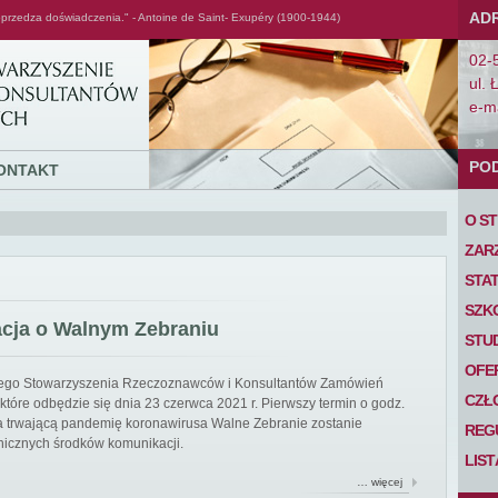
AD
przedza doświadczenia." - Antoine de Saint- Exupéry (1900-1944)
02-
ul. 
e-ma
PO
ONTAKT
O S
ZAR
STA
SZK
acja o Walnym Zebraniu
STU
OFE
iego Stowarzyszenia Rzeczoznawców i Konsultantów Zamówień
CZŁ
tóre odbędzie się dnia 23 czerwca 2021 r. Pierwszy termin o godz.
 na trwającą pandemię koronawirusa Walne Zebranie zostanie
REG
nicznych środków komunikacji.
LIS
… więcej