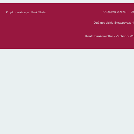
O Stowarzyszeniu
Z
Projekt i realizacja:
Think Studio
Ogólnopolskie Stowarzyszen
Konto bankowe:Bank Zachodni WB