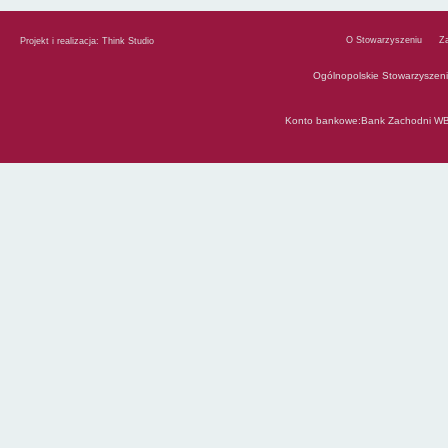
O Stowarzyszeniu
Z
Projekt i realizacja:
Think Studio
Ogólnopolskie Stowarzyszen
Konto bankowe:Bank Zachodni WB