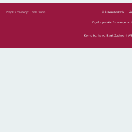
O Stowarzyszeniu
Z
Projekt i realizacja:
Think Studio
Ogólnopolskie Stowarzyszen
Konto bankowe:Bank Zachodni WB