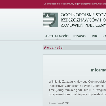
"Doświadczenie rodzi prawa, nigdy znajomość praw nie po
Ogólnopolskie Stowarzyszenie Rzeczoznawców i Konsultantów Zamówień Publicznych
AKTUALNOŚCI
PRAWO
LINKI
K
Aktualności
Inform
W imieniu Zarządu Krajowego Ogólnopolsk
Publicznych zapraszam na Walne Zebranie, k
17:45, drugi termin o godz. 18:00. Z uwagi
przeprowadzone zdalnie przy użyciu elektro
dodano: Jun 07 2021