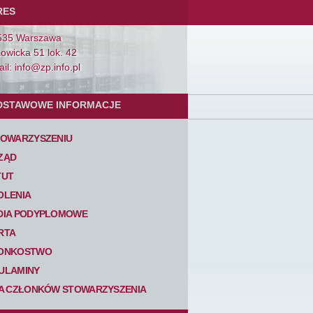
RES
535 Warszawa
Łowicka 51 lok. 42
il: info@zp.info.pl
DSTAWOWE INFORMACJE
TOWARZYSZENIU
ZĄD
TUT
OLENIA
DIA PODYPLOMOWE
RTA
ONKOSTWO
ULAMINY
TA CZŁONKÓW STOWARZYSZENIA