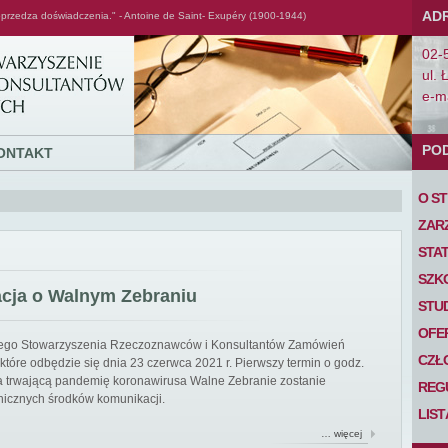
AD
przedza doświadczenia." - Antoine de Saint- Exupéry (1900-1944)
02-
ul. 
e-ma
PO
ONTAKT
O S
ZAR
STA
SZK
acja o Walnym Zebraniu
STU
OFE
iego Stowarzyszenia Rzeczoznawców i Konsultantów Zamówień
CZŁ
tóre odbędzie się dnia 23 czerwca 2021 r. Pierwszy termin o godz.
 na trwającą pandemię koronawirusa Walne Zebranie zostanie
REG
nicznych środków komunikacji.
LIS
… więcej