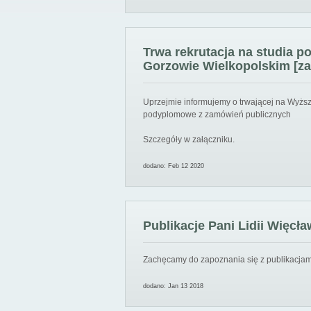
Trwa rekrutacja na studia 
Gorzowie Wielkopolskim [za
Uprzejmie informujemy o trwającej na Wyższ
podyplomowe z zamówień publicznych
Szczegóły w załączniku.
dodano: Feb 12 2020
Publikacje Pani Lidii Więcła
Zachęcamy do zapoznania się z publikacjami
dodano: Jan 13 2018