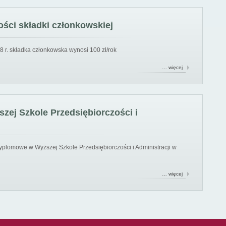
ści składki członkowskiej
8 r. składka członkowska wynosi 100 zł/rok
… więcej
ej Szkole Przedsiębiorczości i
yplomowe w Wyższej Szkole Przedsiębiorczości i Administracji w
… więcej