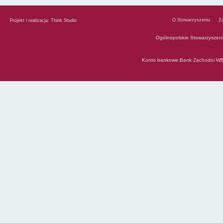
O Stowarzyszeniu
Z
Projekt i realizacja:
Think Studio
Ogólnopolskie Stowarzyszen
Konto bankowe:Bank Zachodni WB